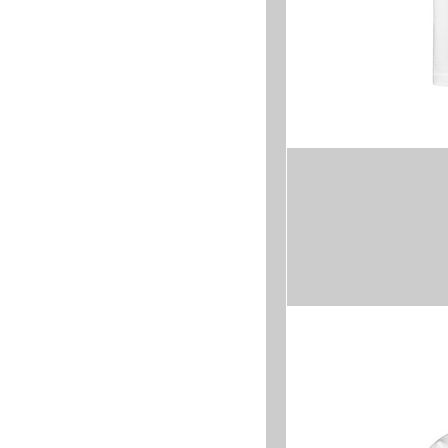
M
S
XL