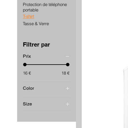
Protection de téléphone
portable
T-shirt
Tasse & Verre
Filtrer par
Prix
16 €
18 €
Color
White
Size
2XL
L